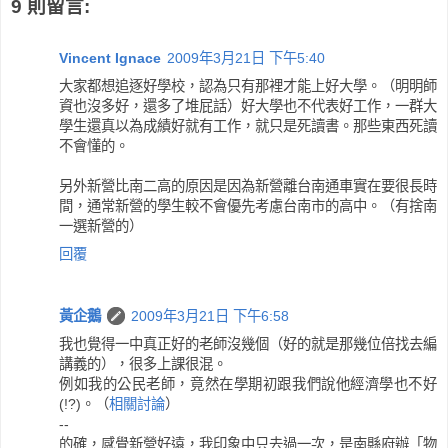
9 則留言:
Vincent Ignace
2009年3月21日 下午5:40
大家都想追逐好學校，認為只有那裡才能上好大學。（明明師
資也沒多好，還多了堆屁話）好大學也不代表好工作，一群大
學生還真以為成績好就有工作，就只是死讀書。那些東西死讀
不會懂的。
另外新營比南二高的原因是因為新營離台南通車實在要很長時
間，通常新營的學生較不會優先考慮台南市的高中。（有捨南
一選新營的）
回覆
黃企鵝
2009年3月21日 下午6:58
我也覺得一中真正好的老師沒幾個（好的就是那幾位倍找去編
講義的），很多上課很混。
例如我的公民老師，竟然在學期初跟我們說他經濟學也不好
(!?)。（
相關討論
）
--
的確，感覺新營好遠，我印象中只去過一次，是南縣府辦「物