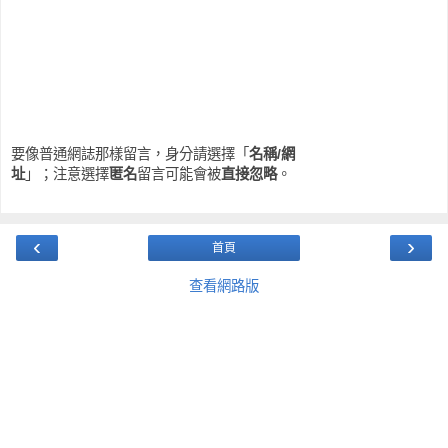
要像普通網誌那樣留言，身分請選擇「
名稱/網
址
」；注意選擇
匿名
留言可能會被
直接忽略
。
‹
›
首頁
查看網路版