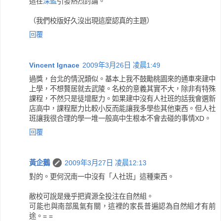
這在
深藍
引發熱烈討論。
（我們校版好久沒出現這麼認真的主題）
回覆
Vincent Ignace
2009年3月26日 凌晨1:49
過獎，台北的情況類似。基本上我不鼓勵桃園來的通車來建中
上學，不想贅居就去武陵。名校的意義其實不大，除非有特殊
課程，不然只是徒增壓力。如果建中沒有人社班的話我會選新
店高中，課程壓力比較小反而能讓我多學些其他東西。但人社
班讓我很合理的學一堆一般高中生根本不會去碰的事情XD。
回覆
黃企鵝
2009年3月27日 凌晨12:13
對的。更何況南一中沒有「人社班」這種東西。
敝校可說是幾乎把資源全投注在自然組。
可能也與南部風氣有關，這裡的家長普遍認為自然組才有前
途。= =