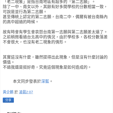
「老二現象」是指台南地區有超多的「第二志願」。
除了一中、南女以外，其餘有好多間學校的分數相當一致，
可說是並行為第二志願。
甚至傳統上認定的第二志願，台南二中，偶爾有被台南縣內
的高中超過的時候。
故有時會有學生會哀怨台南第一志願與第二志願差太遠了。
之前稍微看過台北高中的情況，由於學校多，各校分數落差
不會很大，也沒有老二現象的情形。
其實這沒有什麼，雖然提得出此現象，但是沒有什麼討論的
價值。
不過我還是挺好奇，究竟這個現象是如何造成的。
本文同步發表於
深藍
。
黃企鵝
於
凌晨2:07
分享