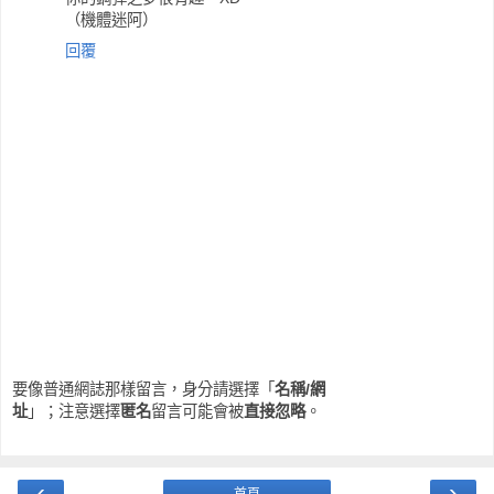
（機體迷阿）
回覆
要像普通網誌那樣留言，身分請選擇「
名稱/網
址
」；注意選擇
匿名
留言可能會被
直接忽略
。
‹
›
首頁