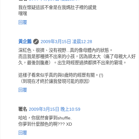
我在懷疑這該不會是在我媽肚子裡的感覺
嘿嘿
回覆
黃企鵝
2009年3月15日 凌晨12:28
深紅色、很擠、沒有視野...真的像母體內的狀態。
而且我是那種擠不出來的小孩，因為頭太大（痛了母親大人好
久，最後剖腹產）。出生時經歷過擠都擠不出來的窘境。
這樣子看來似乎真的與0歲時的經歷有關。(!)
（到現在才終於讓我發現可能的原因）
回覆
匿名
2009年3月15日 晚上10:59
哈哈，你居然會夢到shuffle.
你夢到什麼顏色的啊??? XD
回覆