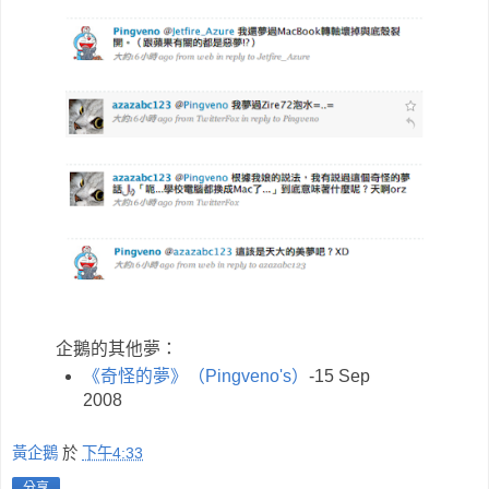
企鵝的其他夢：
《奇怪的夢》（Pingveno's）
-15 Sep
2008
黃企鵝
於
下午4:33
分享