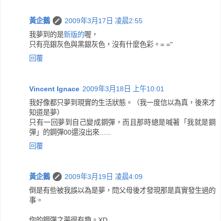
黃企鵝
2009年3月17日 凌晨2:55
我夢到的是
新版的
喔，
只有亮銀灰色與黑銀灰色，沒有什麼色彩。= ="
回覆
Vincent Ignace
2009年3月18日 上午10:01
我好像都只夢到現實的生活狀態。（我一度信以為真，後來才
知道是夢）
只有一回夢到自己變成鋼彈，而且那時總是喊著「我就是鋼
彈」的鋼彈00還沒出來......
回覆
黃企鵝
2009年3月19日 凌晨4:09
倒是有些被我誤以為是夢，問父母後才發現那是真實發生過的
事。
你的鋼彈之夢很有趣。XD