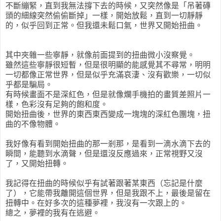
不斷繃緊，直到我無法撐下去的時候，又突然像是「吊著磚
頭的細線突然偷偷斷掉」一樣，開始放鬆，直到一切靜靜
的，似乎回到正常。但我還未鬆口氣，世界又開始扭曲。
其中夾雜一些寧靜，就像前面提到的扭曲微小沒察覺。
雖然這些寧靜很短暫，但是很明顯的能感覺其不尋常，明明
一切都像正常世界，但是似乎充滿哀淒、沒有歡樂，一切似
乎都是騙局。
有時候畫面不是深紅色，但是就像爛手機拍的畫質差照片一
樣，色彩沒有足夠的飽和度。
開始扭曲後，世界的東西東西變成一塊塊的深紅色團塊，扭
曲的不像物體。
我好像有看到開始扭曲的那一剎那，是看到一滴水滴下去的
瞬間，能聽到水滴聲，但是還沒反應過來，正常視野又沒
了，又開始扭轉。
我記得在扭曲的時候似乎有試著跟著某東西（忘記是什麼
了），它能帶我離開這個世界，但是我跟不上，最後是留在
扭轉中。在好多次的這種夢裡，我沒有一次跟上的。
總之，夢裡的我有在逃避。